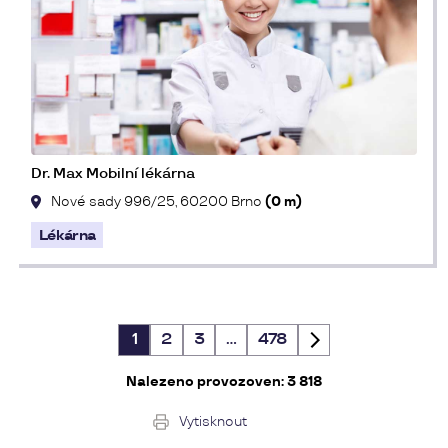
Dr. Max Mobilní lékárna
Nové sady 996/25, 60200 Brno
(0 m)
Lékárna
1
2
3
…
478
Nalezeno provozoven:
3 818
Vytisknout