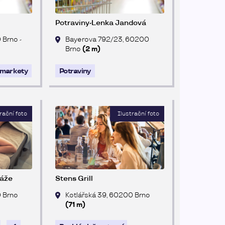
Potraviny-Lenka Jandová
 Brno -
Bayerova 792/23, 60200
Brno
(2 m)
markety
Potraviny
sáže
Stens Grill
 Brno
Kotlářská 39, 60200 Brno
(71 m)