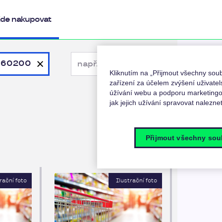
de nakupovat
ří 60200
Kliknutím na „Přijmout všechny so
zařízení za účelem zvýšení uživatel
úžívání webu a podporu marketingov
jak jejich užívání spravovat nalezne
Přijmout všechny sou