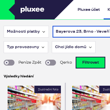
Pluxee
Pluxee účet
K
Možnosti platby
Bayerova 23, Brno - Veve
Typ provozovny
Chci jídlo domů
Peníze Zpět
Qerko
Filtrovat
Výsledky hledání