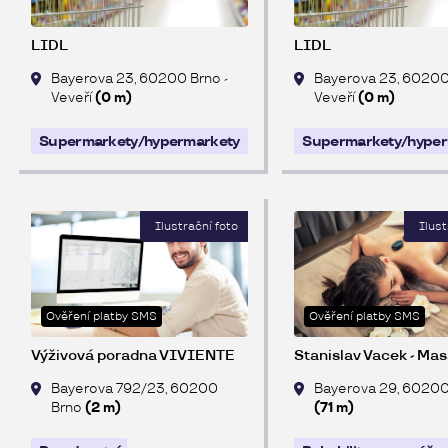
LIDL
LIDL
Bayerova 23, 60200 Brno -
Bayerova 23, 60200
Veveří
(0 m)
Veveří
(0 m)
Supermarkety/hypermarkety
Supermarkety/hyper
Ověření platby SMS
Ověření platby SMS
Výživová poradna VIVIENTE
Stanislav Vacek - Ma
Bayerova 792/23, 60200
Bayerova 29, 60200
Brno
(2 m)
(71 m)