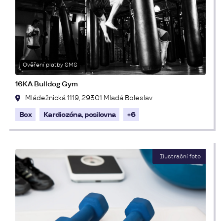
Ověření platby SMS
16KA Bulldog Gym
Mládežnická 1119, 29301 Mladá Boleslav
Box
Kardiozóna, posilovna
+6