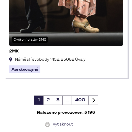
Ověření platby SMS
2MK
Náměstí svobody 1452, 25082 Úvaly
Aerobic a jiné
1
2
3
…
400
Nalezeno provozoven:
3 196
Vytisknout